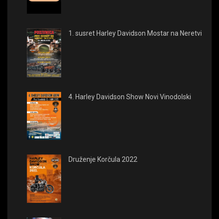
1. susret Harley Davidson Mostar na Neretvi
4. Harley Davidson Show Novi Vinodolski
Druženje Korčula 2022