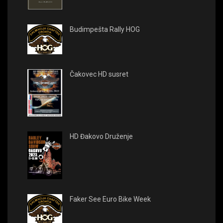
Budimpešta Rally HOG
Čakovec HD susret
HD Đakovo Druženje
Faker See Euro Bike Week